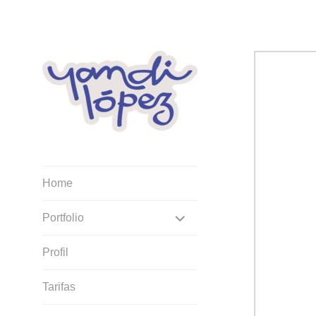
Saltar
al
contenido
Grafik Design
Home
EXPANDIR
Portfolio
SUBMENÚ
Profil
Tarifas