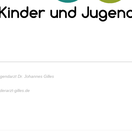
gendarzt Dr. Johannes Gilles
derarzt-gilles.de