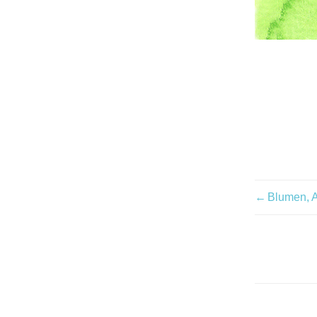
Blumen, A
Navegac
de
entradas