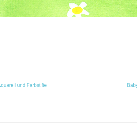
quarell und Farbstifte
Baby
ión